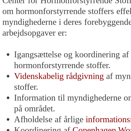
Center for Hormonforstyrrende Stoffe
om hormonforstyrrende stoffers effe
myndighederne i deres forebyggende
arbejdsopgaver er:
Igangsættelse og koordinering a
hormonforstyrrende stoffer.
Videnskabelig rådgivning
af myn
stoffer.
Information til myndighederne om
på området.
Afholdelse af årlige
information
Koordinering af
Copenhagen Wor