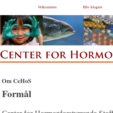
Velkommen
Bliv klogere
Om CeHoS
Formål